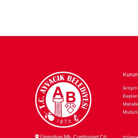
Kurum
İletişim
Başkan
Mahalle
Müdürlü
Ümmühan Mh. Cumhuriyet Cd.
Günce