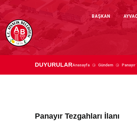
BAŞKAN
AYVA
DUYURULAR
Anasayfa
Gündem
Panayır 
Panayır Tezgahları İlanı