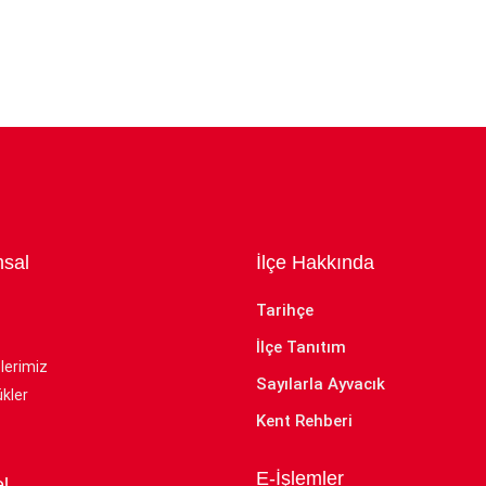
sal
İlçe Hakkında
Tarihçe
İlçe Tanıtım
lerimiz
Sayılarla Ayvacık
kler
Kent Rehberi
E-İşlemler
l