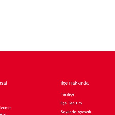
sal
İlçe Hakkında
Tarihçe
İlçe Tanıtım
lerimiz
Sayılarla Ayvacık
kler